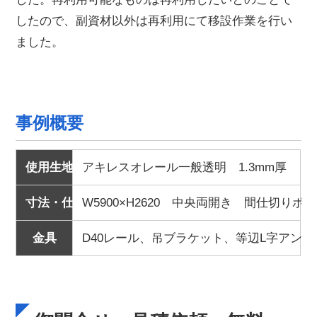
したので、副資材以外は再利用にて移設作業を行い
ました。
事例概要
使用生地
アキレスオレール一般透明 1.3mm厚
＜
寸法・仕様
W5900×H2620 中央両開き 間仕切り
金具
D40レール、吊ブラケット、等辺L字アング