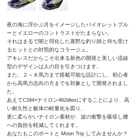
夜の海に浮かぶ月をイメージしたバイオレットブル
ーとイエローのコントラストがたまらない。
それはまるで闇と同化した寡黙な釣り師と待ち受け
るヒットとの対照的なコラージュ。
アキレスだからこそ出来る新色の開発と美しい流線
型のデザインは人の目を引きつけます。
また、２～８馬力まで搭載可能な設計にし、初心者
から高馬力志向の方までを対象として開発されまし
た。
あえてCSM×ナイロン462dtexにすることにより、高
い耐久性と艇体の軽量化を図り、
更に柔らかいナイロン素材が、波の衝撃を吸収し腰
への負担を軽減してくれます。
あなたもこのボートと Moon Trip してみませんか？