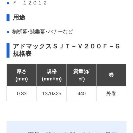
Ｆ－１２０１２
用途
横断幕･懸垂幕･バナーなど
アドマックスＳＪＴ－Ｖ２００Ｆ－Ｇ
規格表
厚さ
規格
質量(g/
巻
(mm)
(mm×m)
㎡)
0.33
1370×25
440
外巻