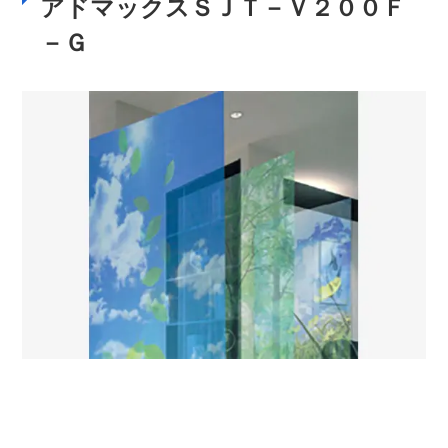
アドマックスＳＪＴ－Ｖ２００Ｆ
－Ｇ