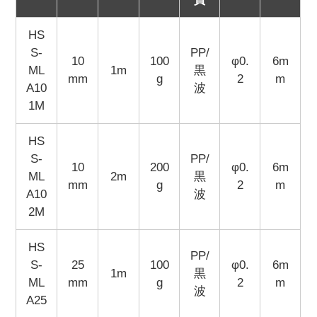
HS
S-
PP/
10
100
φ0.
6m
ML
1m
黒
mm
g
2
m
A10
波
1M
HS
S-
PP/
10
200
φ0.
6m
ML
2m
黒
mm
g
2
m
A10
波
2M
HS
PP/
S-
25
100
φ0.
6m
1m
黒
ML
mm
g
2
m
波
A25