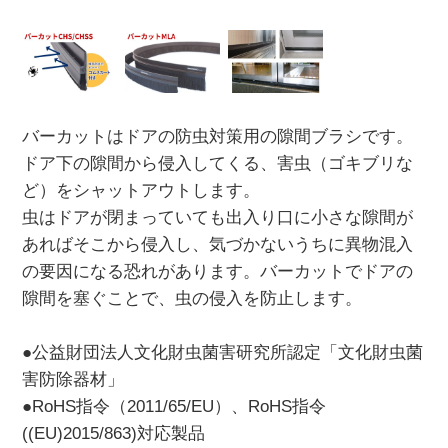
バーカットはドアの防虫対策用の隙間ブラシです。
ドア下の隙間から侵入してくる、害虫（ゴキブリな
ど）をシャットアウトします。
虫はドアが閉まっていても出入り口に小さな隙間が
あればそこから侵入し、気づかないうちに異物混入
の要因になる恐れがあります。バーカットでドアの
隙間を塞ぐことで、虫の侵入を防止します。
●公益財団法人文化財虫菌害研究所認定「文化財虫菌
害防除器材」
●RoHS指令（2011/65/EU）、RoHS指令
((EU)2015/863)対応製品