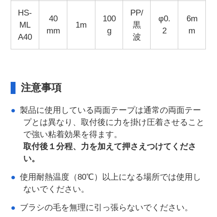
HS-
PP/
40
100
φ0.
6m
ML
1m
黒
mm
g
2
m
A40
波
注意事項
製品に使用している両面テープは通常の両面テー
プとは異なり、取付後に力を掛け圧着させること
で強い粘着効果を得ます。
取付後１分程、力を加えて押さえつけてくださ
い。
使用耐熱温度（80℃）以上になる場所では使用し
ないでください。
ブラシの毛を無理に引っ張らないでください。