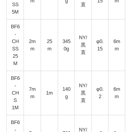
m
g
15
m
SS
直
5M
BF6
-
NY/
CH
2m
25
345
φ0.
6m
黒
SS
m
m
0g
15
m
直
25
M
BF6
-
NY/
7m
140
φ0.
6m
CH
1m
黒
m
g
2
m
S
直
1M
BF6
-
NY/