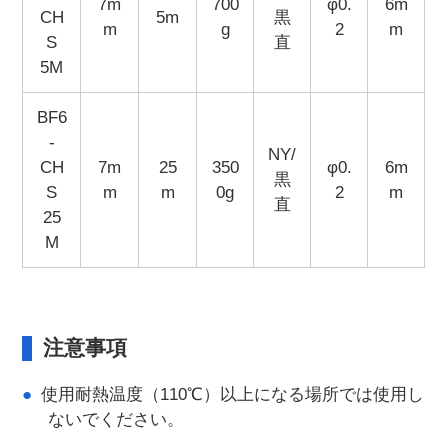
7m
700
φ0.
6m
CH
5m
黒
m
g
2
m
S
直
5M
BF6
-
NY/
CH
7m
25
350
φ0.
6m
黒
S
m
m
0g
2
m
直
25
M
注意事項
使用耐熱温度（110℃）以上になる場所では使用し
ないでください。