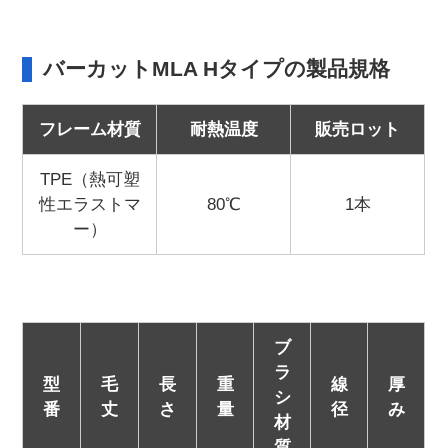
バーカットMLA Hタイプの製品規格
フレーム材質
耐熱温度
販売ロット
TPE（熱可塑
性エラストマ
80℃
1本
ー）
ブ
ラ
型
毛
長
重
線
厚
シ
番
丈
さ
量
径
み
材
質