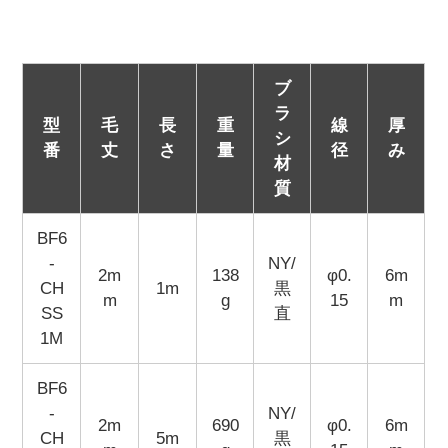
ブ
ラ
型
毛
長
重
線
厚
シ
番
丈
さ
量
径
み
材
質
BF6
-
NY/
2m
138
φ0.
6m
CH
1m
黒
m
g
15
m
SS
直
1M
BF6
-
NY/
2m
690
φ0.
6m
CH
5m
黒