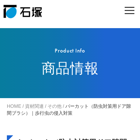
Product Info
商品情報
HOME
/
資材関連
/
その他
/
バーカット（防虫対策用ドア隙
間ブラシ）｜歩行虫の侵入対策