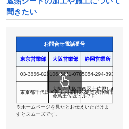
遮熱シートの加工や施工について
聞きたい
お問合せ電話番号
東京営業部
大阪営業部
静岡営業所
03-3866-8201
06-6441-0785
054-294-8931
大阪府大阪市西区土佐堀1-4-11
scrollable
東京都千代田区神田和泉町2-29
静岡県静岡市葵区春日2
金鳥土佐堀ビル７F
※ホームページを見たとお伝えいただけま
すとスムーズです。