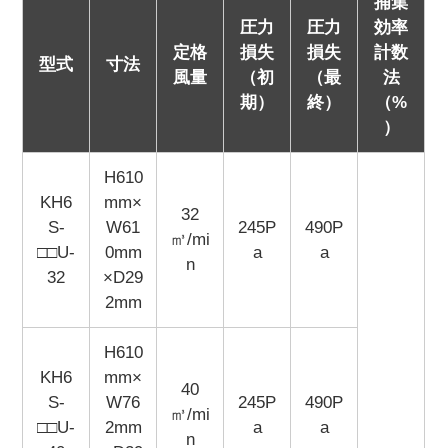
捕集
圧力
圧力
効率
定格
損失
損失
計数
型式
寸法
風量
（初
（最
法
期）
終）
（%
）
H610
KH6
mm×
32
S-
W61
245P
490P
㎥/mi
□□U-
0mm
a
a
n
32
×D29
2mm
H610
KH6
mm×
40
S-
W76
245P
490P
㎥/mi
□□U-
2mm
a
a
n