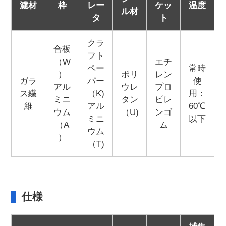
濾材
枠
レー
ケッ
温度
ル材
タ
ト
クラ
合板
フト
（W
エチ
ペー
常時
）
ポリ
レン
ガラ
パー
使
アル
ウレ
プロ
ス繊
（K)
用：
ミニ
タン
ピレ
維
アル
60℃
ウム
（U)
ンゴ
ミニ
以下
（A
ム
ウム
）
（T)
仕様