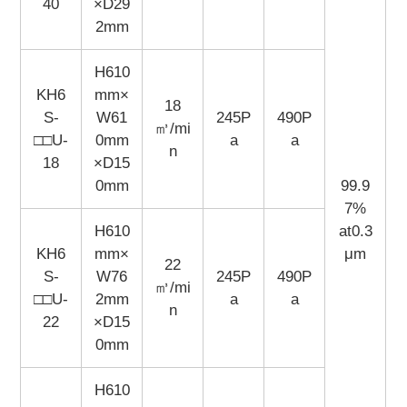
40
×D29
2mm
H610
KH6
mm×
18
S-
W61
245P
490P
㎥/mi
□□U-
0mm
a
a
n
18
×D15
0mm
99.9
7%
H610
at0.3
KH6
mm×
μm
22
S-
W76
245P
490P
㎥/mi
□□U-
2mm
a
a
n
22
×D15
0mm
H610