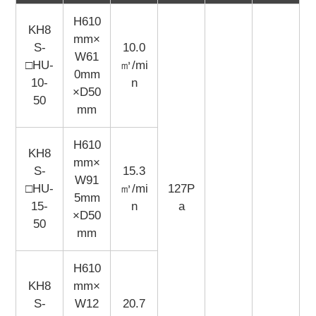
H610
KH8
mm×
S-
10.0
W61
□HU-
㎥/mi
0mm
10-
n
×D50
50
mm
H610
KH8
mm×
S-
15.3
W91
□HU-
㎥/mi
127P
5mm
15-
n
a
×D50
50
mm
H610
KH8
mm×
S-
W12
20.7