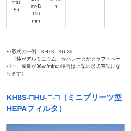
□□U-
m×D
n
55
150
mm
※形式の一例：KH7S-TKU-36
（枠がアルミニウム、セパレータがクラフトペー
パー、風量が36㎥/minの場合は上記の形式表記にな
ります）
KH8S-□HU-□-□（ミニプリーツ型
HEPAフィルタ）