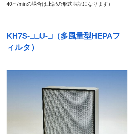
40㎥/minの場合は上記の形式表記になります）
KH7S-□□U-□（多風量型HEPAフ
ィルタ）