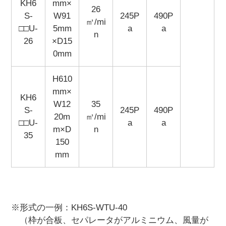
KH6
mm×
26
S-
W91
245P
490P
㎥/mi
□□U-
5mm
a
a
n
26
×D15
0mm
H610
mm×
KH6
W12
35
S-
245P
490P
20m
㎥/mi
□□U-
a
a
m×D
n
35
150
mm
※形式の一例：KH6S-WTU-40
（枠が合板、セパレータがアルミニウム、風量が