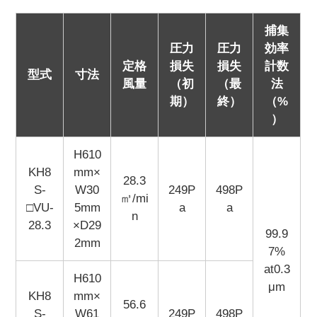
捕集
圧力
圧力
効率
定格
損失
損失
計数
型式
寸法
風量
（初
（最
法
期）
終）
（%
）
H610
KH8
mm×
28.3
S-
W30
249P
498P
㎥/mi
□VU-
5mm
a
a
n
28.3
×D29
99.9
2mm
7%
at0.3
H610
μm
KH8
mm×
56.6
S-
W61
249P
498P