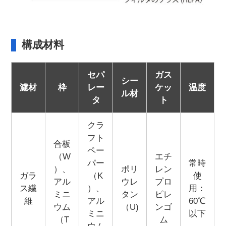
構成材料
セパ
ガス
シー
濾材
枠
レー
ケッ
温度
ル材
タ
ト
クラ
フト
合板
ペー
（W
エチ
パー
常時
）、
ポリ
レン
ガラ
（K
使
アル
ウレ
プロ
ス繊
）、
用：
ミニ
タン
ピレ
維
アル
60℃
ウム
（U)
ンゴ
ミニ
以下
（T
ム