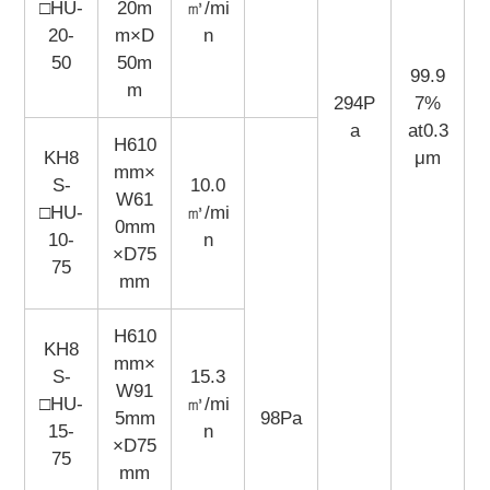
□HU-
20m
㎥/mi
20-
m×D
n
50
50m
99.9
m
294P
7%
a
at0.3
H610
KH8
μm
mm×
S-
10.0
W61
□HU-
㎥/mi
0mm
10-
n
×D75
75
mm
H610
KH8
mm×
S-
15.3
W91
□HU-
㎥/mi
5mm
98Pa
15-
n
×D75
75
mm