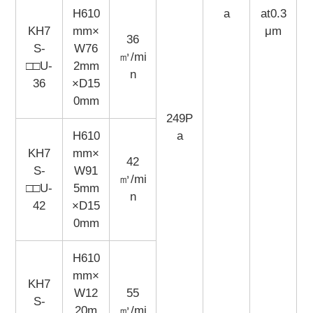
H610
a
at0.3
KH7
mm×
μm
36
S-
W76
㎥/mi
□□U-
2mm
n
36
×D15
0mm
249P
H610
a
KH7
mm×
42
S-
W91
㎥/mi
□□U-
5mm
n
42
×D15
0mm
H610
mm×
KH7
W12
55
S-
20m
㎥/mi