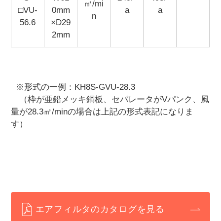
㎥/mi
□VU-
0mm
a
a
n
56.6
×D29
2mm
※形式の一例：KH8S-GVU-28.3
（枠が亜鉛メッキ鋼板、セパレータがVパンク、風
量が28.3㎥/minの場合は上記の形式表記になりま
す）
エアフィルタのカタログを見る