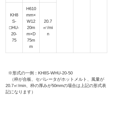
H610
KH8
mm×
S-
W12
20.7
□HU-
20m
㎥/mi
20-
m×D
n
75
75m
m
※形式の一例：KH8S-WHU-20-50
（枠が合板、セパレータがホットメルト、風量が
20.7㎥/min、枠の厚みが50mmの場合は上記の形式表
記になります）