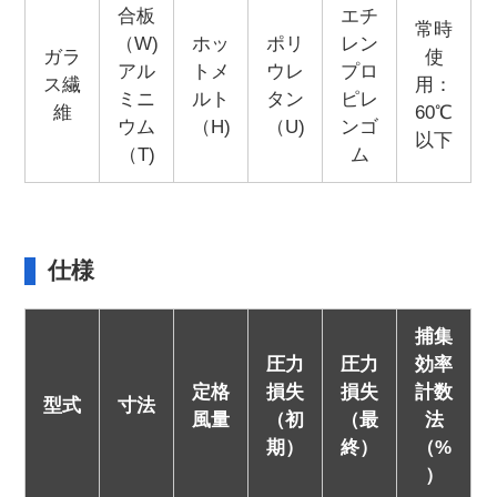
合板
エチ
常時
（W)
ホッ
ポリ
レン
ガラ
使
アル
トメ
ウレ
プロ
ス繊
用：
ミニ
ルト
タン
ピレ
維
60℃
ウム
（H)
（U)
ンゴ
以下
（T)
ム
仕様
捕集
圧力
圧力
効率
定格
損失
損失
計数
型式
寸法
風量
（初
（最
法
期）
終）
（%
）