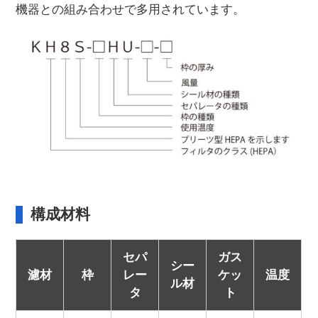
機器との組み合わせで多用されています。
構成材料
セパ
ガス
シー
濾材
枠
レー
ケッ
温度
ル材
タ
ト