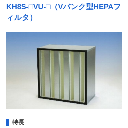
KH8S-□VU-□（Vバンク型HEPAフ
ィルタ）
特長