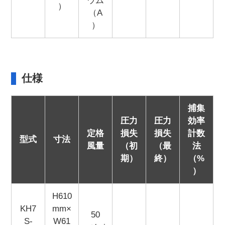
ウム
）
（A
）
仕様
捕集
圧力
圧力
効率
定格
損失
損失
計数
型式
寸法
風量
（初
（最
法
期）
終）
（%
）
H610
KH7
mm×
50
S-
W61