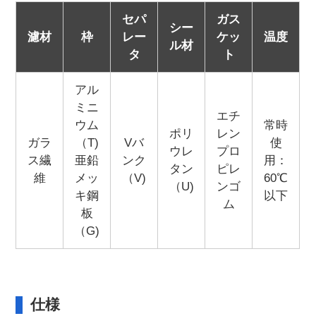
セパ
ガス
シー
濾材
枠
レー
ケッ
温度
ル材
タ
ト
アル
ミニ
エチ
ウム
常時
ポリ
レン
ガラ
（T)
Vバ
使
ウレ
プロ
ス繊
亜鉛
ンク
用：
タン
ピレ
維
メッ
（V)
60℃
（U)
ンゴ
キ鋼
以下
ム
板
（G)
仕様