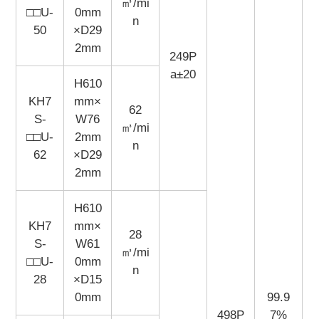
㎥/mi
□□U-
0mm
n
50
×D29
2mm
249P
a±20
H610
KH7
mm×
62
S-
W76
㎥/mi
□□U-
2mm
n
62
×D29
2mm
H610
KH7
mm×
28
S-
W61
㎥/mi
□□U-
0mm
n
28
×D15
0mm
99.9
498P
7%