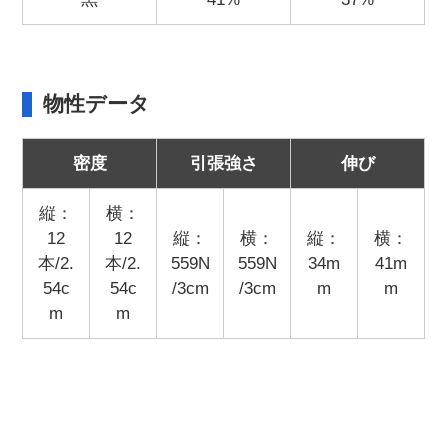
物性データ
密度
引張強さ
伸び
縦：
横：
12
12
縦：
横：
縦：
横：
本/2.
本/2.
559N
559N
34m
41m
54c
54c
/3cm
/3cm
m
m
m
m