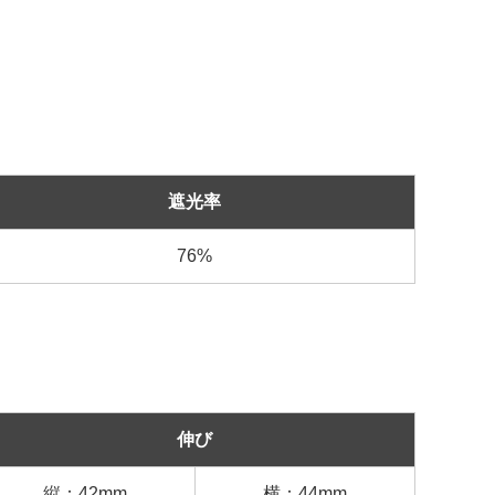
遮光率
76%
伸び
縦：42mm
横：44mm