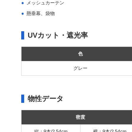
メッシュカーテン
懸垂幕、袋物
UVカット・遮光率
色
グレー
物性データ
密度
縦：9本/2.54cm
横：9本/2.54cm