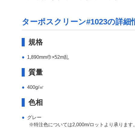
ターポスクリーン#1023の詳細
規格
1,890mm巾×52m乱
質量
400g/㎡
色相
グレー
※特注色については2,000m/ロットより承ります