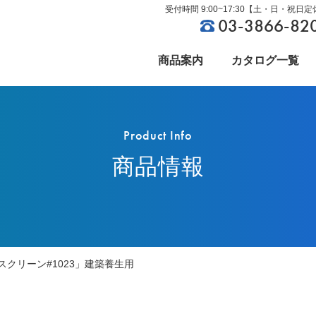
受付時間 9:00~17:30【土・日・祝日
03-3866-82
商品案内
カタログ一覧
Product Info
商品情報
ビニールカーテン
社長ごあいさつ
資材関連
沿革
制作事例
製品豆知識
クリーン#1023」建築養生用
環境設備
CSR環境への取り組み
文具・雑貨
採用情報