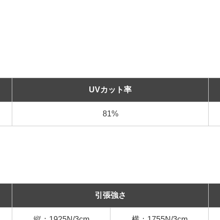
UVカット率
81%
引張強さ
縦：1925N/3cm
横：1755N/3cm