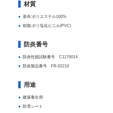
材質
基布:ポリエステル100%
樹脂:ポリ塩化ビニル(PVC)
防炎番号
防炎性能試験番号 C1170014
防炎製品番号 FR-02210
用途
建築養生用
防雪シート