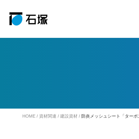
事例紹介
コラム
Case
Column
商品案内
会社案内
Product
About
詳しく見る
詳しく見る
施工事例
製品情報
詳しく見る
詳しく見る
HOME
/
資材関連
/
建設資材
/
防炎メッシュシート「ターポス
商品検索システム
会社概要