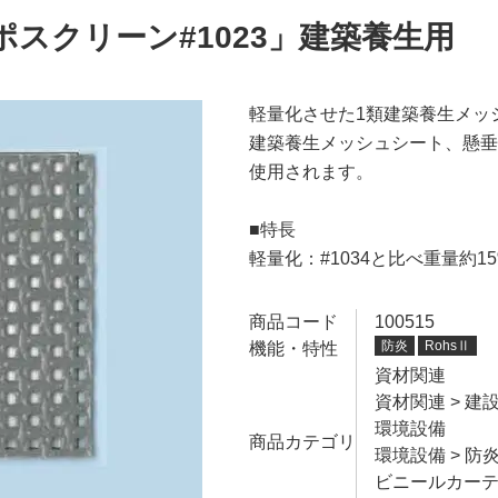
スクリーン#1023」建築養生用
軽量化させた1類建築養生メッ
建築養生メッシュシート、懸垂
使用されます。
■特長
軽量化：#1034と比べ重量約
商品コード
100515
防炎
RohsⅡ
機能・特性
資材関連
資材関連
>
建
環境設備
商品カテゴリ
環境設備
>
防
ビニールカー