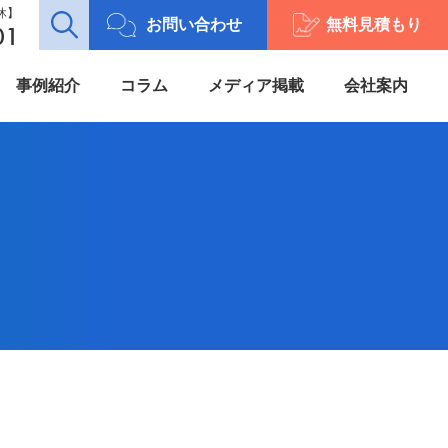
定休】
お問い合わせ
無料見積もり
01
事例紹介
コラム
メディア掲載
会社案内
加工案内
プライバシーポリシー
施工案内
カタログ一覧
動画 -movie-