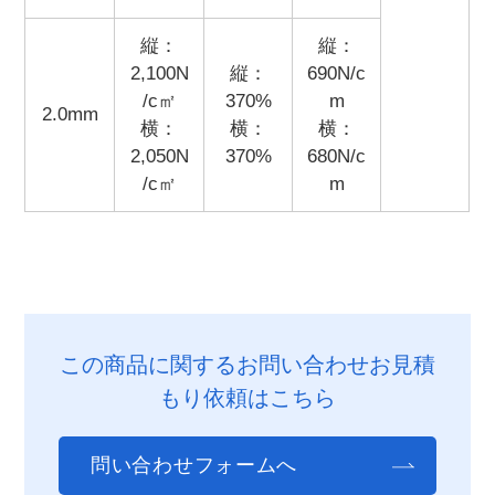
縦：
縦：
2,100N
縦：
690N/c
/c㎡​
370%
m
2.0mm
横：
​横：
​横：
2,050N
370%
680N/c
/c㎡
m
この商品に関するお問い合わせお見積
もり依頼はこちら
問い合わせフォームへ