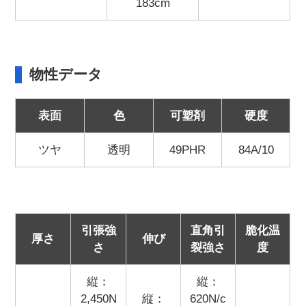
183cm
物性データ
表面
色
可塑剤
硬度
ツヤ
透明
49PHR
84A/10
引張強
直角引
脆化温
厚さ
伸び
さ
裂強さ
度
縦：
縦：
2,450N
縦：
620N/c