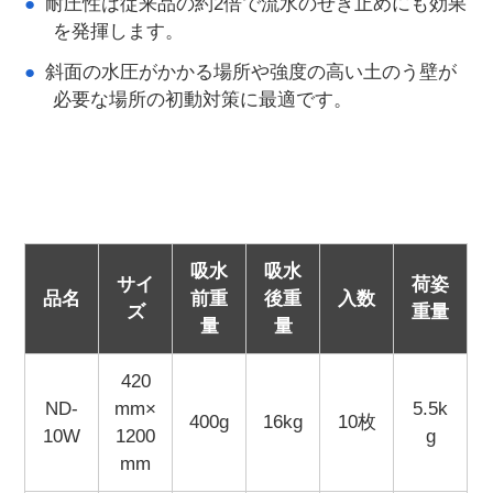
耐圧性は従来品の約2倍で流水のせき止めにも効果
を発揮します。
斜面の水圧がかかる場所や強度の高い土のう壁が
必要な場所の初動対策に最適です。
吸水
吸水
サイ
荷姿
品名
前重
後重
入数
ズ
重量
量
量
420
ND-
mm×
5.5k
400g
16kg
10枚
10W
1200
g
mm