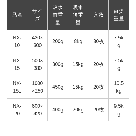
吸水
吸水
サイ
荷姿
品名
前重
後重
入数
ズ
重量
量
量
NX-
420×
7.5k
200g
8kg
30枚
10
300
g
NX-
500×
7.5k
300g
15kg
20枚
15
380
g
NX-
1000
10.5
450g
15kg
20枚
15L
×250
kg
NX-
600×
9.5k
400g
20kg
20枚
20
420
g