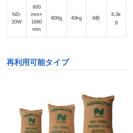
600
ND-
mm×
6.3k
800g
40kg
6枚
20W
1680
g
mm
再利用可能タイプ