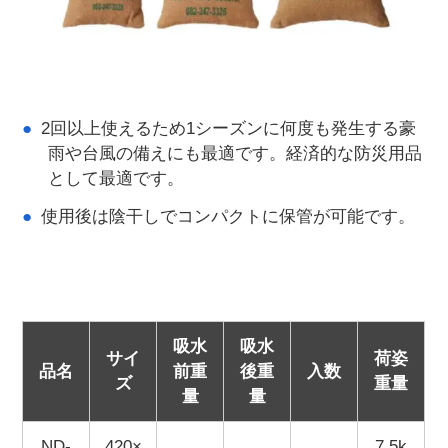
2回以上使えるため1シーズンに何度も発生する豪
雨や台風の備えにも最適です。経済的な防災用品
として最適です。
使用後は陰干しでコンパクトに保管が可能です。
吸水
吸水
サイ
荷姿
品名
前重
後重
入数
ズ
重量
量
量
ND-
420×
7.5k