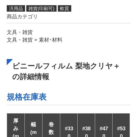
汎用品
雑貨(印刷可)
軟質
商品カテゴリ
文具・雑貨
文具・雑貨
>
素材･材料
ビニールフィルム 梨地クリヤ＋
の詳細情報
規格在庫表
厚
幅
巻
み
#33
#38
#47
#53
(m
数
(m
0
0
0
0