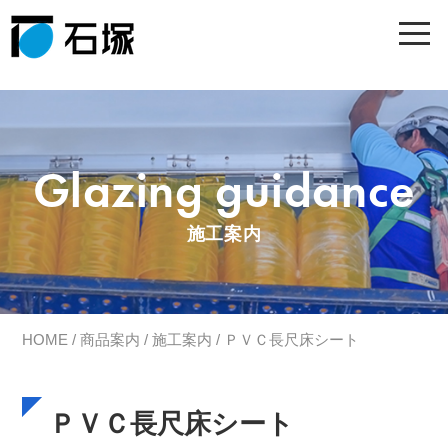
Glazing guidance
施工案内
HOME
/
商品案内
/
施工案内
/ ＰＶＣ長尺床シート
ＰＶＣ長尺床シート