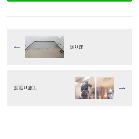
塗り床
窓貼り施⼯