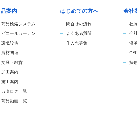
商品案内
はじめての方へ
会社
商品検索システム
問合せの流れ
社
ビニールカーテン
よくある質問
会
環境設備
仕入先募集
沿
資材関連
C
文具・雑貨
採
加工案内
施工案内
カタログ一覧
商品動画一覧