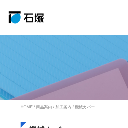
事例紹介
コラム
Case
Column
商品案内
会社案内
Product
About
詳しく見る
詳しく見る
施工事例
製品情報
詳しく見る
詳しく見る
HOME
/
商品案内
/
加工案内
/ 機械カバー
商品検索システム
会社概要