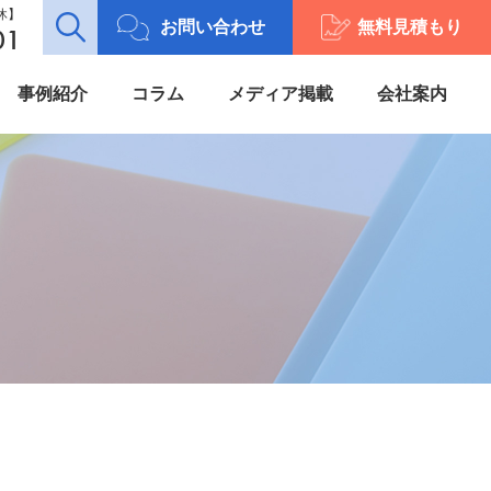
定休】
お問い合わせ
無料見積もり
01
事例紹介
コラム
メディア掲載
会社案内
加工案内
プライバシーポリシー
施工案内
カタログ一覧
動画 -movie-