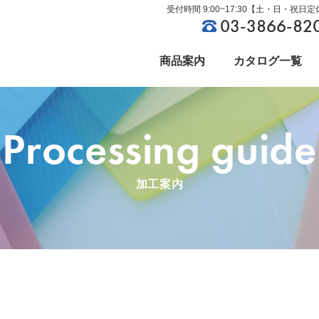
受付時間 9:00~17:30【土・日・祝日
03-3866-82
商品案内
カタログ一覧
Processing guide
ビニールカーテン
社長ごあいさつ
資材関連
沿革
加工案内
制作事例
製品豆知識
環境設備
CSR環境への取り組み
文具・雑貨
採用情報