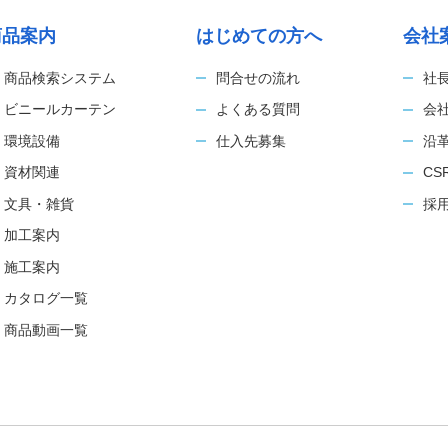
商品案内
はじめての方へ
会社
商品検索システム
問合せの流れ
社
ビニールカーテン
よくある質問
会
環境設備
仕入先募集
沿
資材関連
C
文具・雑貨
採
加工案内
施工案内
カタログ一覧
商品動画一覧