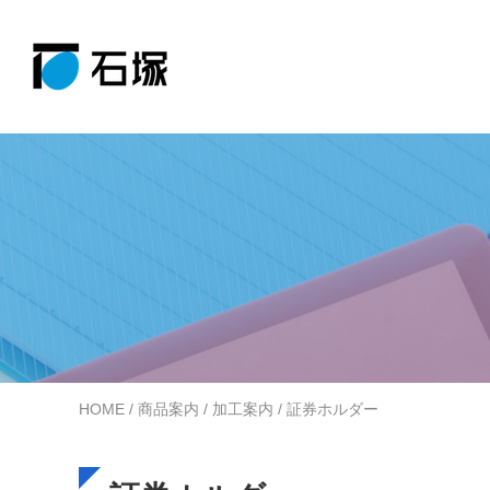
事例紹介
コラム
Case
Column
商品案内
会社案内
Product
About
詳しく見る
詳しく見る
施工事例
製品情報
詳しく見る
詳しく見る
HOME
/
商品案内
/
加工案内
/ 証券ホルダー
商品検索システム
会社概要