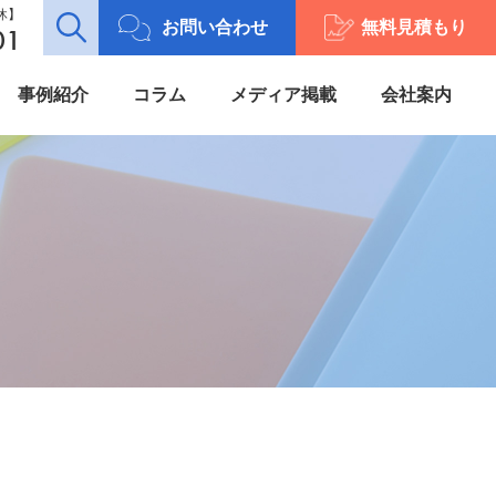
定休】
お問い合わせ
無料見積もり
01
事例紹介
コラム
メディア掲載
会社案内
加工案内
プライバシーポリシー
施工案内
カタログ一覧
動画 -movie-