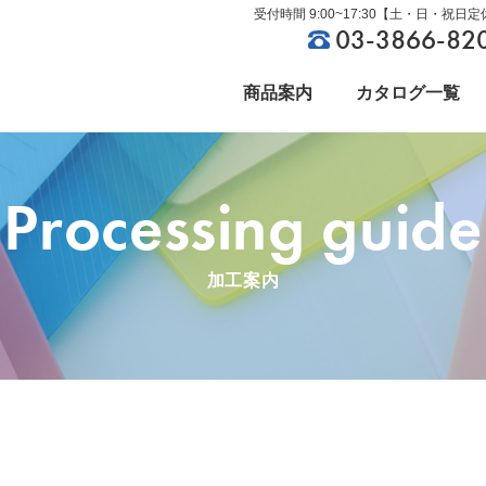
受付時間 9:00~17:30【土・日・祝日
03-3866-82
商品案内
カタログ一覧
Processing guide
ビニールカーテン
社長ごあいさつ
資材関連
沿革
加工案内
制作事例
製品豆知識
環境設備
CSR環境への取り組み
文具・雑貨
採用情報